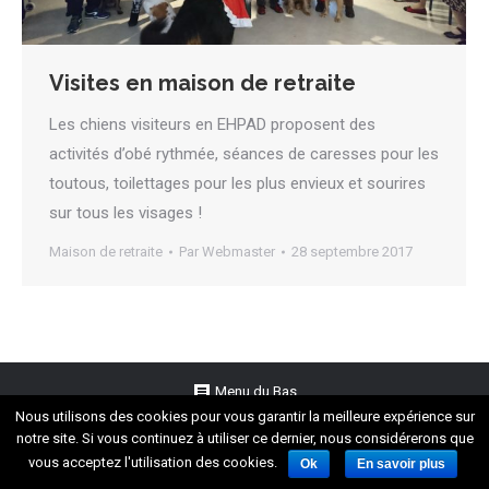
Visites en maison de retraite
Les chiens visiteurs en EHPAD proposent des
activités d’obé rythmée, séances de caresses pour les
toutous, toilettages pour les plus envieux et sourires
sur tous les visages !
Maison de retraite
Par
Webmaster
28 septembre 2017
Menu du Bas
Nous utilisons des cookies pour vous garantir la meilleure expérience sur
Education Canine Julienoise © 2011- 2017
notre site. Si vous continuez à utiliser ce dernier, nous considérerons que
vous acceptez l'utilisation des cookies.
Ok
En savoir plus