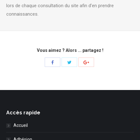
lors de chaque consultation du site afin d’en prendre
connaissances.
Vous aimez ? Alors ... partagez !
Share
Share
Share
with
with
with
Twitter
Facebook
Google+
Accès rapide
Accueil
Adhésion