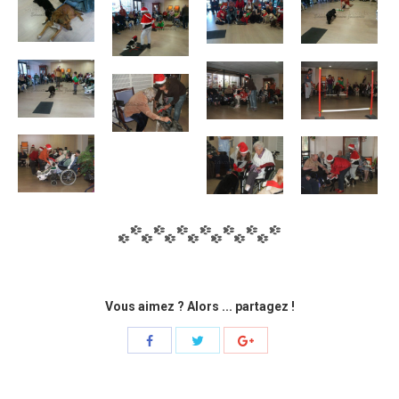
Vous aimez ? Alors ... partagez !
Share
Share
Share
with
with
with
Twitter
Facebook
Google+