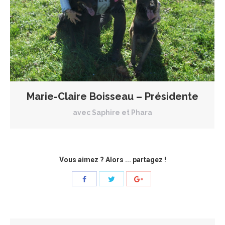
Marie-Claire Boisseau – Présidente
avec Saphire et Phara
Vous aimez ? Alors ... partagez !
Share
Share
Share
with
with
with
Twitter
Facebook
Google+